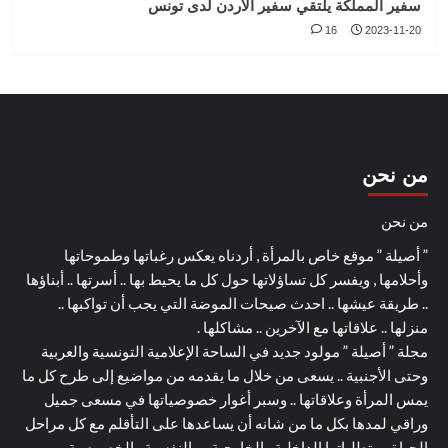
سفير المملكة يلتقي سفير الأردن لدى تونس
16
2023-11-20
من نحن
من نحن
” أصيلة ” موقع خاص بالمرأة , أردناه يعكس رغباتها وطموحاتها
وأحلامها , ويفسر كل تساؤلاتها حول كل ما يحيط بها .. أسرتها .. أبناؤها
.. طريقة عيشها .. احدث صيحات الموضة التي يجب أن تواكبها ..
منزلها .. علاقاتها مع الآخرين .. مشاكلها .
مجلة ” أصيلة ” مولود جديد في الساحة الإعلامية التونسية والعربية
وحتى الأجنبية .. يسعى من خلال ما يقدمه من مواضيع إلى طرح كل ما
يمس المرأة وعلاقاتها .. وسبر أغوار خصوصياتها في مسعى جميل
وراقي لمدها بكل ما من شانه أن يساعدها على التأقلم مع كل مراحل
الحياة ومتطلباتها الداخلية والخارجية .. والنفسية والخصوصية ..