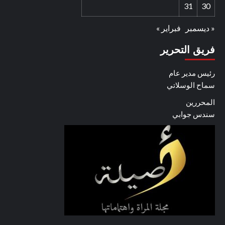
31
30
« ديسمبر
فبراير »
فريق التحرير
رئيس مدير عام
سماح الوسلاتي
المحررين
سندس جوابي