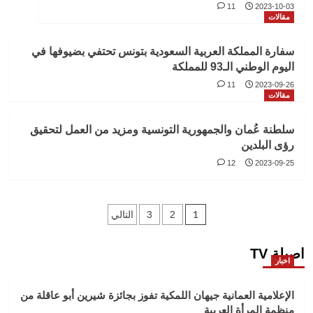
11
2023-10-03
مقالات
سفارة المملكة العربية السعودية بتونس تحتفي بضيوفها في
اليوم الوطني الـ93 للمملكة
11
2023-09-26
مقالات
سلطنة عُمان والجمهورية التونسية ومزيد من العمل لتحقيق
رؤى البلدين
12
2023-09-25
Posts
1
2
3
التالي
pagination
اصيلة TV
اخبار
الإعلامية العمانية جيهان اللمكية تفوز بجائزة شيرين أبو عاقلة من
منظمة المرأة العربية