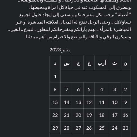
ويتطرق إلى المسكوت عنه في حياة كل امرأة ومحيطها .
” أصيلة ” ترحب بكل مقترحاتكم وتسعى إلى إيجاد حلول لجميع
تساؤلاتك .. وحتى الرجل تفتح له المجال لعلاقته المباشرة أو غير
المباشرة بالمرأة .. تهتم بآرائكم ومقترحاتكم لنتطور .. لنبدع .. لنغير ..
وسيكون الرقي والأناقة والتواضع والاحترام من أهم مبادئنا
يناير 2023
ن
ث
أرب
خ
ج
س
د
1
8
7
6
5
4
3
2
15
14
13
12
11
10
9
22
21
20
19
18
17
16
29
28
27
26
25
24
23