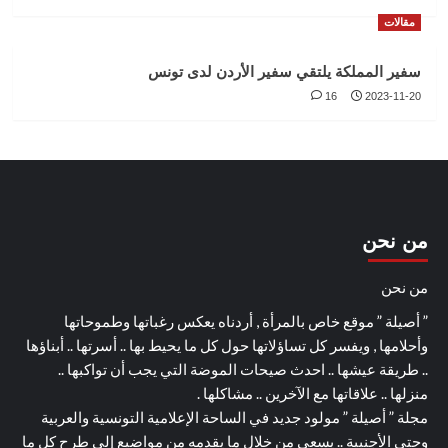
مقالات
سفير المملكة يلتقي سفير الأردن لدى تونس
16
2023-11-20
من نحن
من نحن
” أصيلة ” موقع خاص بالمرأة , أردناه يعكس رغباتها وطموحاتها
وأحلامها , ويفسر كل تساؤلاتها حول كل ما يحيط بها .. أسرتها .. أبناؤها
.. طريقة عيشها .. احدث صيحات الموضة التي يجب أن تواكبها ..
منزلها .. علاقاتها مع الآخرين .. مشاكلها .
مجلة ” أصيلة ” مولود جديد في الساحة الإعلامية التونسية والعربية
وحتى الأجنبية .. يسعى من خلال ما يقدمه من مواضيع إلى طرح كل ما