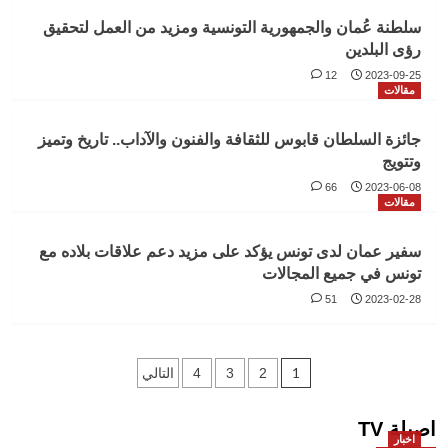
سلطنة عُمان والجمهورية التونسية ومزيد من العمل لتحقيق
رؤى البلدين
12
2023-09-25
مقالات
جائزة السلطان قابوس للثقافة والفنون والآداب.. تاريخ وتميز
وتتويج
66
2023-06-08
مقالات
سفير عمان لدى تونس يؤكد على مزيد دعم علاقات بلاده مع
تونس في جميع المجالات
51
2023-02-28
Posts
1
2
3
4
التالي
pagination
اصيلة TV
اخبار