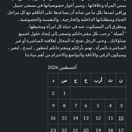
يمس المرأة وعلاقاتها .. وسبر أغوار خصوصياتها في مسعى جميل
وراقي لمدها بكل ما من شانه أن يساعدها على التأقلم مع كل مراحل
الحياة ومتطلباتها الداخلية والخارجية .. والنفسية والخصوصية ..
ويتطرق إلى المسكوت عنه في حياة كل امرأة ومحيطها .
” أصيلة ” ترحب بكل مقترحاتكم وتسعى إلى إيجاد حلول لجميع
تساؤلاتك .. وحتى الرجل تفتح له المجال لعلاقته المباشرة أو غير
المباشرة بالمرأة .. تهتم بآرائكم ومقترحاتكم لنتطور .. لنبدع .. لنغير ..
وسيكون الرقي والأناقة والتواضع والاحترام من أهم مبادئنا
أغسطس 2026
ن
ث
أرب
خ
ج
س
د
2
1
9
8
7
6
5
4
3
16
15
14
13
12
11
10
23
22
21
20
19
18
17