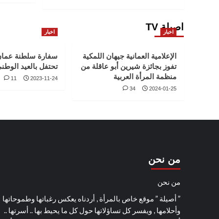
اصيلة TV
اخبار
اخبار
الإعلامية العمانية جيهان اللمكية
سفارة سلطنة عمان
تفوز بجائزة شيرين أبو عاقلة من
تحتفل بالعيد الوطني ا
منظمة المرأة العربية
11
2023-11-24
34
2024-01-25
من نحن
من نحن
” أصيلة ” موقع خاص بالمرأة , أردناه يعكس رغباتها وطموحاتها
وأحلامها , ويفسر كل تساؤلاتها حول كل ما يحيط بها .. أسرتها ..