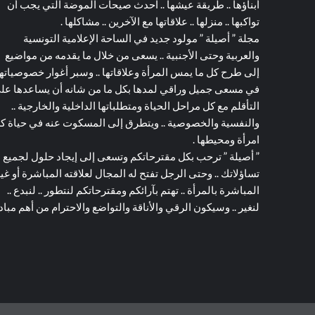
أبناؤها .. طريقة عيشها .. احدث صيحات الموضة التي يجب أن
تواكبها .. منزلها .. علاقاتها مع الآخرين .. مشاكلها .
مجلة ” أصيلة ” مولود جديد في الساحة الإعلامية التونسية
والعربية وحتى الأجنبية .. يسعى من خلال ما يقدمه من مواضيع
إلى طرح كل ما يمس المرأة وعلاقاتها .. وسبر أغوار خصوصياته
في مسعى جميل وراقي لمدها بكل ما من شانه أن يساعدها عل
التأقلم مع كل مراحل الحياة ومتطلباتها الداخلية والخارجية ..
والنفسية والخصوصية .. ويتطرق إلى المسكوت عنه في حياة ك
امرأة ومحيطها .
” أصيلة ” ترحب بكل مقترحاتكم وتسعى إلى إيجاد حلول لجميع
تساؤلاتك .. وحتى الرجل تفتح له المجال لعلاقته المباشرة أو غي
المباشرة بالمرأة .. تهتم بآرائكم ومقترحاتكم لنتطور .. لنبدع ..
لنغير .. وسيكون الرقي والأناقة والتواضع والاحترام من أهم مبادئ