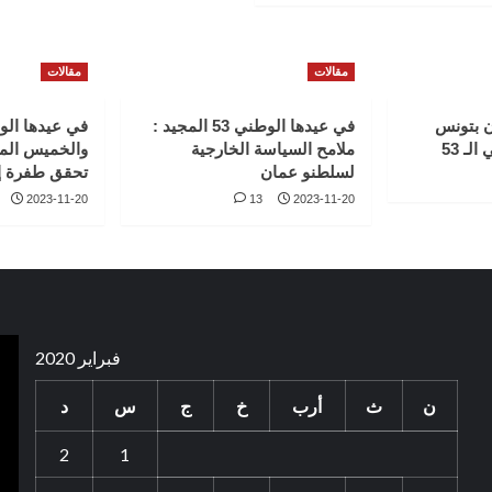
مقالات
مقالات
 بتونس
في عيدها الوطني 53 المجيد :
في عيدها الو
لـ 53
ملامح السياسة الخارجية
والخميس الم
لسلطنو عمان
تحقق طفرة إ
2023-11-20
13
2023-11-20
فبراير 2020
ن
ث
أرب
خ
ج
س
د
2
1