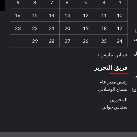
9
8
7
6
5
4
3
16
15
14
13
12
11
10
23
22
21
20
19
18
17
ا
ى
29
28
27
26
25
24
ل
« يناير
مارس »
فريق التحرير
ر
رئيس مدير عام
سماح الوسلاتي
نا
المحررين
سندس جوابي