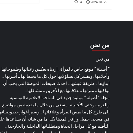
34
2024-01-25
من نحن
من نحن
” أصيلة ” موقع خاص بالمرأة , أردناه يعكس رغباتها وطموحاتها
وأحلامها , ويفسر كل تساؤلاتها حول كل ما يحيط بها .. أسرتها ..
أبناؤها .. طريقة عيشها .. احدث صيحات الموضة التي يجب أن
تواكبها .. منزلها .. علاقاتها مع الآخرين .. مشاكلها .
مجلة ” أصيلة ” مولود جديد في الساحة الإعلامية التونسية
والعربية وحتى الأجنبية .. يسعى من خلال ما يقدمه من مواضيع
إلى طرح كل ما يمس المرأة وعلاقاتها .. وسبر أغوار خصوصياته
في مسعى جميل وراقي لمدها بكل ما من شانه أن يساعدها عل
التأقلم مع كل مراحل الحياة ومتطلباتها الداخلية والخارجية ..
والنفسية والخصوصية .. ويتطرق إلى المسكوت عنه في حياة ك