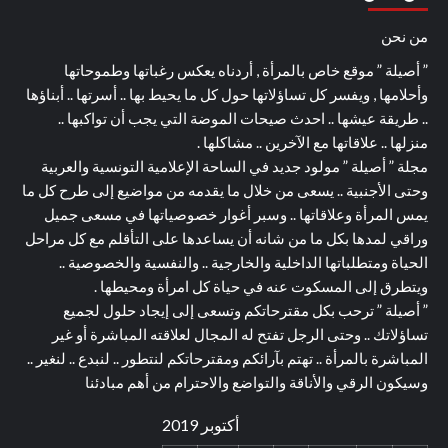
من نحن
” أصيلة ” موقع خاص بالمرأة , أردناه يعكس رغباتها وطموحاتها
وأحلامها , ويفسر كل تساؤلاتها حول كل ما يحيط بها .. أسرتها .. أبناؤها
.. طريقة عيشها .. احدث صيحات الموضة التي يجب أن تواكبها ..
منزلها .. علاقاتها مع الآخرين .. مشاكلها .
مجلة ” أصيلة ” مولود جديد في الساحة الإعلامية التونسية والعربية
وحتى الأجنبية .. يسعى من خلال ما يقدمه من مواضيع إلى طرح كل ما
يمس المرأة وعلاقاتها .. وسبر أغوار خصوصياتها في مسعى جميل
وراقي لمدها بكل ما من شانه أن يساعدها على التأقلم مع كل مراحل
الحياة ومتطلباتها الداخلية والخارجية .. والنفسية والخصوصية ..
ويتطرق إلى المسكوت عنه في حياة كل امرأة ومحيطها .
” أصيلة ” ترحب بكل مقترحاتكم وتسعى إلى إيجاد حلول لجميع
تساؤلاتك .. وحتى الرجل تفتح له المجال لعلاقته المباشرة أو غير
المباشرة بالمرأة .. تهتم بآرائكم ومقترحاتكم لنتطور .. لنبدع .. لنغير ..
وسيكون الرقي والأناقة والتواضع والاحترام من أهم مبادئنا
أكتوبر 2019