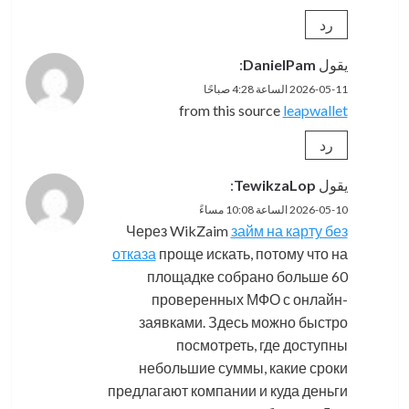
رد
يقول
DanielPam
:
2026-05-11 الساعة 4:28 صباحًا
from this source
leapwallet
رد
يقول
TewikzaLop
:
2026-05-10 الساعة 10:08 مساءً
Через WikZaim
займ на карту без
отказа
проще искать, потому что на
площадке собрано больше 60
проверенных МФО с онлайн-
заявками. Здесь можно быстро
посмотреть, где доступны
небольшие суммы, какие сроки
предлагают компании и куда деньги