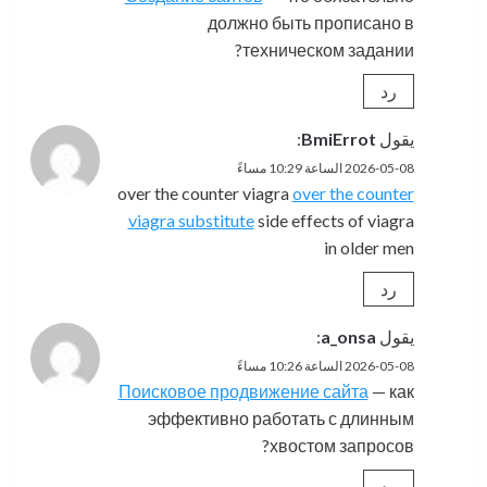
должно быть прописано в
техническом задании?
رد
يقول
BmiErrot
:
2026-05-08 الساعة 10:29 مساءً
over the counter viagra
over the counter
viagra substitute
side effects of viagra
in older men
رد
يقول
a_onsa
:
2026-05-08 الساعة 10:26 مساءً
Поисковое продвижение сайта
— как
эффективно работать с длинным
хвостом запросов?
رد