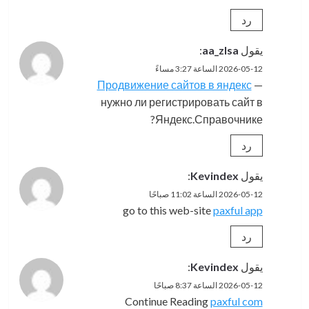
رد
يقول
aa_zlsa
:
2026-05-12 الساعة 3:27 مساءً
Продвижение сайтов в яндекс
—
нужно ли регистрировать сайт в
Яндекс.Справочнике?
رد
يقول
Kevindex
:
2026-05-12 الساعة 11:02 صباحًا
go to this web-site
paxful app
رد
يقول
Kevindex
:
2026-05-12 الساعة 8:37 صباحًا
Continue Reading
paxful com