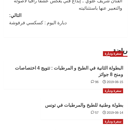
الفنان شريف علوي .. إبداع فني يعكس عشقا راقيا لأصوله
المقالات
والتعبير عنها باستثنائيته
التالي:
دبارة اليوم : كسكسي فرفوشة
رياضة
سفرة ودبارة
البطولة الثانية في الطبخ و المرطبات : تتويج 4 اختصاصات
ومنح 8 جوائز
96
2019-06-15
سفرة ودبارة
بطولة وطنية للطبخ والمرطبات في تونس
57
2019-06-14
سفرة ودبارة