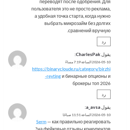
переводят после одобрения. Для
пользователя это не просто реклама,
а удобная точка старта, когда нужно
выбрать микрозайм без долгих
сравнений вручную.
رد
يقول
CharlesPak
:
2026-05-10 الساعة 7:19 مساءً
https://binarycloude.ru/category/birzhi
-reyting
и бинарные опционы и
брокеры топ 2026
رد
يقول
a_avsa
:
2026-05-10 الساعة 11:51 صباحًا
Serm
— как правильно реагировать
на фейковые отзывы конкурентов?