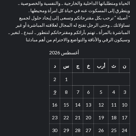
الحياة ومتطلباتها الداخلية والخارجية .. والنفسية والخصوصية ..
ويتطرق إلى المسكوت عنه في حياة كل امرأة ومحيطها .
” أصيلة ” ترحب بكل مقترحاتكم وتسعى إلى إيجاد حلول لجميع
تساؤلاتك .. وحتى الرجل تفتح له المجال لعلاقته المباشرة أو غير
المباشرة بالمرأة .. تهتم بآرائكم ومقترحاتكم لنتطور .. لنبدع .. لنغير ..
وسيكون الرقي والأناقة والتواضع والاحترام من أهم مبادئنا
أغسطس 2026
ن
ث
أرب
خ
ج
س
د
2
1
9
8
7
6
5
4
3
16
15
14
13
12
11
10
23
22
21
20
19
18
17
30
29
28
27
26
25
24