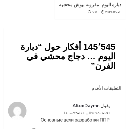
دبارة اليوم: مقرونة ببوش محشية
538
2019-05-20
145٬545 أفكار حول “
دبارة
اليوم … دجاج محشي في
الفرن
”
تصفّح
التعليقات الأقدم
التعليقات
يقول
AltonDaymn
:
2026-07-03 الساعة 2:56 صباحًا
Основные цели разработки ППР: