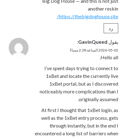
Big Dog House — and this is not just
another reskin
https://thebigdoghouse.site/
رد
يقول
GavinQueed
:
2026-05-02 الساعة 2:38 مساءً
Hello all.
I’ve spent days trying to connect to
1xBet and locate the currently live
1xBet portal, but as I discovered
noticeably more complications than I
originally assumed.
At first I thought that 1xBet login, as
well as the 1xBet entry process, gets
through instantly, but in the end I
encountered a long list of barriers when