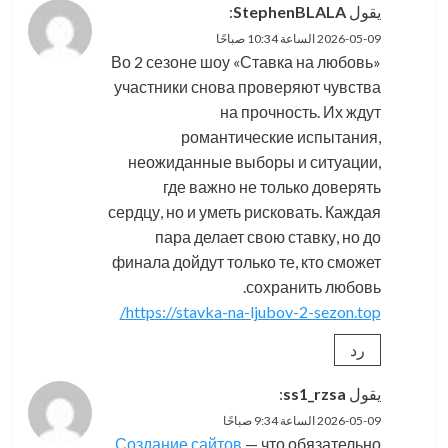
يقول
StephenBLALA
:
2026-05-09 الساعة 10:34 صباحًا
Во 2 сезоне шоу «Ставка на любовь»
участники снова проверяют чувства
на прочность. Их ждут
романтические испытания,
неожиданные выборы и ситуации,
где важно не только доверять
сердцу, но и уметь рисковать. Каждая
пара делает свою ставку, но до
финала дойдут только те, кто сможет
сохранить любовь.
https://stavka-na-ljubov-2-sezon.top/
رد
يقول
ss1_rzsa
:
2026-05-09 الساعة 9:34 صباحًا
Создание сайтов
— что обязательно