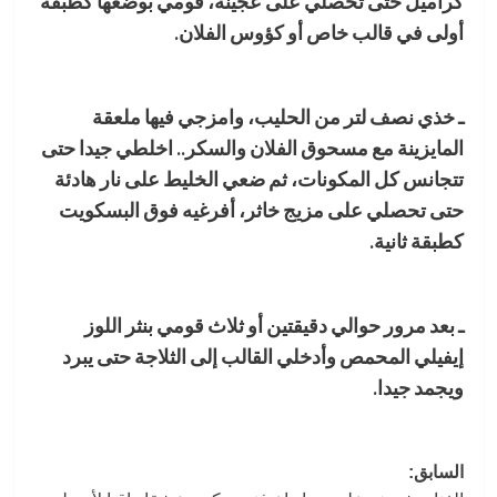
كراميل حتى تحصلي على عجينة، قومي بوضعها كطبقة
أولى في قالب خاص أو كؤوس الفلان.
ـ خذي نصف لتر من الحليب، وامزجي فيها ملعقة
المايزينة مع مسحوق الفلان والسكر.. اخلطي جيدا حتى
تتجانس كل المكونات، ثم ضعي الخليط على نار هادئة
حتى تحصلي على مزيج خاثر، أفرغيه فوق البسكويت
كطبقة ثانية.
ـ بعد مرور حوالي دقيقتين أو ثلاث قومي بنثر اللوز
إيفيلي المحمص وأدخلي القالب إلى الثلاجة حتى يبرد
ويجمد جيدا.
تصفّح
السابق: