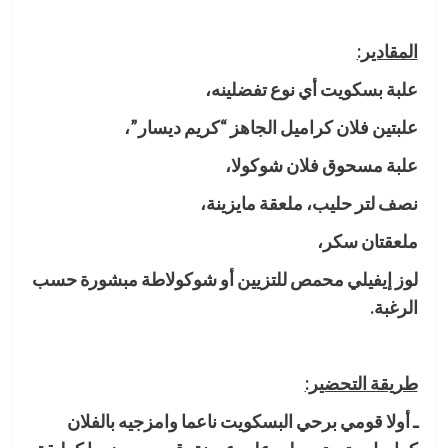
المقادير:
علبة بسكويت أي نوع تفضلينه،
علبتين فلان كراميل الجاهز “كريم ديسار”،
علبة مسحوق فلان شوكولا،
نصف لتر حليب، ملعقة مايزينة،
ملعقتان سكر،
لوز إيفيلي محمص للتزيين أو شوكولاطة مبشورة حسب
الرغبة.
طريقة التحضير:
ـ أولا قومي برحي البسكويت ناعما وامزجيه بالفلان