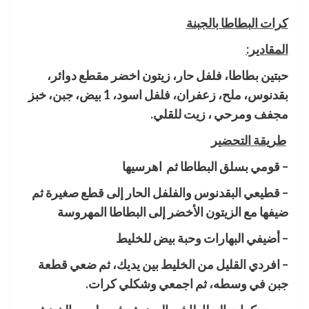
كرات البطاطا بالجبنة
المقادير:
حبتين بطاطا، فلفل حار، زيتون اخضر مقطع دوائر،
بقدنوس، ملح، زعفران، فلفل اسود، 1 بيض، جبن، خبز
مجفف ومرحي ، زيت للقلي.
طريقة التحضير
– قومي بسلق البطاطا ثم اهرسيها
– قطيعي البقدنوس والفلفل الحار إلى قطع صغيرة ثم
ضيفها مع الزيتون الأخضر إلى البطاطا المهروسة
– أضيفي البهارات وحبة بيض للخليط
– افردي القليل من الخليط بين يديك، ثم ضعي قطعة
جبن في وسطه، ثم اجمعي وشكلي كرات.