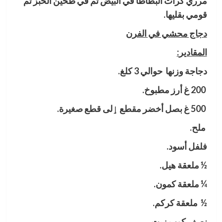
مرري كرات البطاطا في البيض ثم في طحين الخبز ثم
قومي بقليها.
دجاج محشي في الفرن
المقادير
:
دجاجة وزنها حوالي 3 كلغ
.
200
غ أرز مطبوخ
.
500
غ بصل أخضر مقطع ٳلى قطع صغيرة
.
ملح
.
فلفل أسود
.
½
ملعقة هيل
.
¼
ملعقة كمون
.
½
ملعقة كركم
.
نصف كوب زيت
.