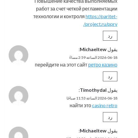
Повышение качества выполняемых
работ за счет четкой регламентации
технологии и контроля
https://paritet-
project.ru/pprv/
رد
يقول
Michaeltew
:
2026-06-18 الساعة 2:59 مساءً
перейдите на этот сайт
ретро казино
رد
يقول
Timothydal
:
2026-06-18 الساعة 11:53 صباحًا
найти это
casino retro
رد
يقول
Michaeltew
: