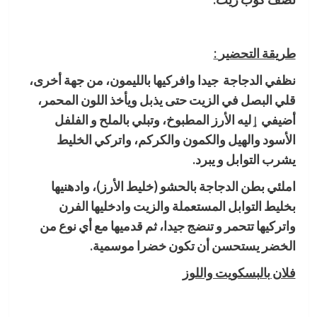
طريقة التحضير
:
نظفي الدجاجة جيدا وافركيها بالليمون، من جهة أخرى،
قلي البصل في الزيت حتى يذبل ويأخذ اللون المحمر،
أضيفي ٳليه الأرز المطبوخ، وتبلي بالملح و الفلفل
الأسود والهيل والكمون والكركم، واتركي الخليط
يشرب التوابل و يبرد
.
املئي بطن الدجاجة بالحشو (خليط الأرز)، وادهنيها
بخليط التوابل المستعملة والزيت وادخليها الفرن
واتركيها تتحمر و تنضج جيدا، ثم قدميها مع أي نوع من
الخضر يستحسن أن تكون خضرا موسمية.
فلان بالبسكويت واللوز