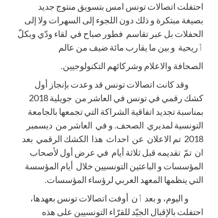
احتفلت اتصالات تونس امس بتسويق منتوج جديد
بصيغة مبتكرة و ذلك دون اللجوء إلى السهرات ولا إلى
الحفلات بل عبر تقاسم فطور صباح في لقاء ودّي وبكلّ
ٲريحية و بين ما يقارب مائة ضيف من عالم
الصحافة والاعلام وشركائهم التكنولوجيين.
وقد كانت اتصالات تونس قد وعدت بإنجاز أول
كشك رقمي في تونس في العاشر من جويلية 2018
بمناسبة تجديد اتفاقية الشراكة التي تجمعها بالجامعة
التونسية لمديري الصحف. و في العاشر من ديسمبر
2018 تم الاعلان عن احداث هذا الكشك الرقمي بعد
ان تمّ تقديمه قبل ثلاثة أيام في عرض أول لأصحاب
المؤسسات و الباعثين التونسيين خلال أيام المؤسسة
التي ينظمها المعهد العربي لرؤساء المؤسسات.
و اليوم، و بعد ٲن أوفت اتصالا
ت تونس بعهدها،
احتفلت بالإقبال الجيّد للقرّاء التونسيين على هذه