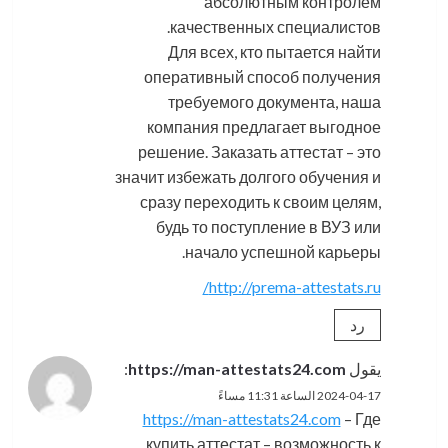
абсолютным контролем
качественных специалистов.
Для всех, кто пытается найти
оперативный способ получения
требуемого документа, наша
компания предлагает выгодное
решение. Заказать аттестат – это
значит избежать долгого обучения и
сразу переходить к своим целям,
будь то поступление в ВУЗ или
начало успешной карьеры.
http://prema-attestats.ru/
رد
يقول
https://man-attestats24.com
:
2024-04-17 الساعة 11:31 مساءً
https://man-attestats24.com
– Где
купить аттестат – возможность к