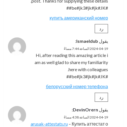
post. Thanks for supplying these details.
#be#jk3#jk#jk#JK##
купить американский номер
رد
يقول
Ismaeldub
:
2024-04-19 الساعة 7:44 مساءً
Hi, after reading this amazing article i
am as well glad to share my familiarity
here with colleagues.
#be#jk3#jk#jk#JK##
белорусский номер телефона
رد
يقول
DevinOrern
:
2024-04-19 الساعة 4:38 مساءً
arusak-attestats.ru
– Купить аттестат о