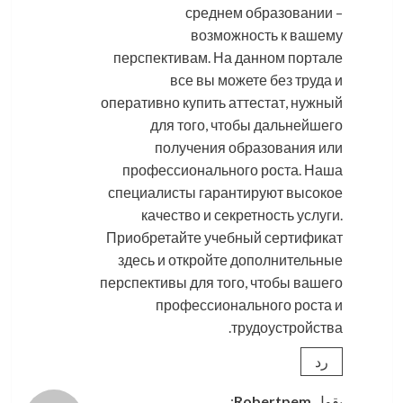
среднем образовании –
возможность к вашему
перспективам. На данном портале
все вы можете без труда и
оперативно купить аттестат, нужный
для того, чтобы дальнейшего
получения образования или
профессионального роста. Наша
специалисты гарантируют высокое
качество и секретность услуги.
Приобретайте учебный сертификат
здесь и откройте дополнительные
перспективы для того, чтобы вашего
профессионального роста и
трудоустройства.
رد
يقول
Robertpem
: