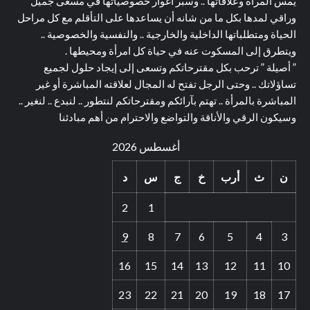
يمس المرأة وعلاقاتها .. وسبر أغوار خصوصياتها في مسعى جميل
وراقي لمدها بكل ما من شانه أن يساعدها على التأقلم مع كل مراحل
الحياة ومتطلباتها الداخلية والخارجية .. والنفسية والخصوصية ..
ويتطرق إلى المسكوت عنه في حياة كل امرأة ومحيطها .
” أصيلة ” ترحب بكل مقترحاتكم وتسعى إلى إيجاد حلول لجميع
تساؤلاتك .. وحتى الرجل تفتح له المجال لعلاقته المباشرة أو غير
المباشرة بالمرأة .. تهتم بآرائكم ومقترحاتكم لنتطور .. لنبدع .. لنغير ..
وسيكون الرقي والأناقة والتواضع والاحترام من أهم مبادئنا
أغسطس 2026
ن
ث
أرب
خ
ج
س
د
2
1
9
8
7
6
5
4
3
16
15
14
13
12
11
10
23
22
21
20
19
18
17