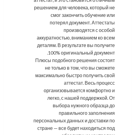
решением для человека, который не
смог закончить обучение или
потерял документ. Аттестаты
производятся с особой
аккуратностью, вниманием ко всем
деталям. В результате вы получите
100% оригинальный документ.
Плюсы подобного решения состоят
не только в том, что вы сможете
максимально быстро получить свой
аттестат. Весь процесс
организовывается комфортно и
легко, с нашей поддержкой. От
выбора нужного образца до
правильного заполнения
персональных данных и доставки по
стране — все будет находиться под