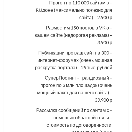
– Прогон по 110 000 сайтам в
RU.зоне (максимально полезно для
сайта) – 2.900 р
– Разместим 150 постов в VK о
вашем сайте (недорогая реклама) –
3.900 р
– Публикации про ваш сайт на 300
интернет-форумах (очень мощная
раскрутка портала) – 29 тыс. рублей
– СуперПостинг – грандиозный
прогон по 3 млн площадок (очень
мощный пакет для вашего сайта) –
39.900 р
– Рассылка сообщений по сайтам с
помощью обратной связи –
стоимость по договоренности,