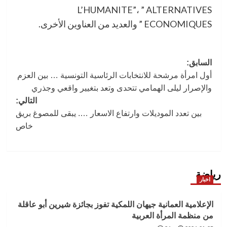
L’HUMANITE”، ” ALTERNATIVES
ECONOMIQUES ” والعديد من العناوين الأخرى.
تصفّح
السابق:
أول امرأة مرشحة للانتخابات الرئاسية التونسية … بين العزم
المقالات
والإصرار ليلى الهمامي تتحدى وتعد بتغيير واقعي وجذري
التالي:
بين تعدد الموديلات وارتفاع الاسعار …. يبقى للمصوغ بريق
خاص
رياضة
اخبار
الإعلامية العمانية جيهان اللمكية تفوز بجائزة شيرين أبو عاقلة
من منظمة المرأة العربية