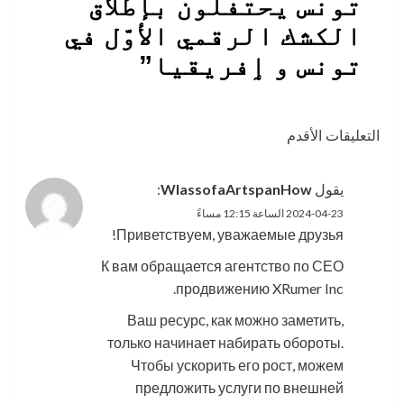
تونس يحتفلون بإطلاق
الكشك الرقمي الأوّل في
تونس و ٳفريقيا
”
تصفّح
التعليقات الأقدم
التعليقات
يقول
WlassofaArtspanHow
:
2024-04-23 الساعة 12:15 مساءً
Приветствуем, уважаемые друзья!
К вам обращается агентство по СЕО
продвижению XRumer Inc.
Ваш ресурс, как можно заметить,
только начинает набирать обороты.
Чтобы ускорить его рост, можем
предложить услуги по внешней