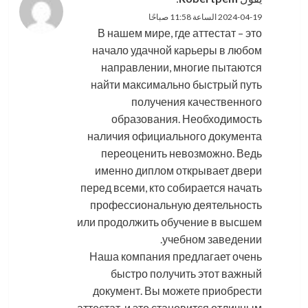
2024-04-19 الساعة 11:58 صباحًا
В нашем мире, где аттестат – это
начало удачной карьеры в любом
направлении, многие пытаются
найти максимально быстрый путь
получения качественного
образования. Необходимость
наличия официального документа
переоценить невозможно. Ведь
именно диплом открывает двери
перед всеми, кто собирается начать
профессиональную деятельность
или продолжить обучение в высшем
учебном заведении.
Наша компания предлагает очень
быстро получить этот важный
документ. Вы можете приобрести
аттестат, и это становится отличным