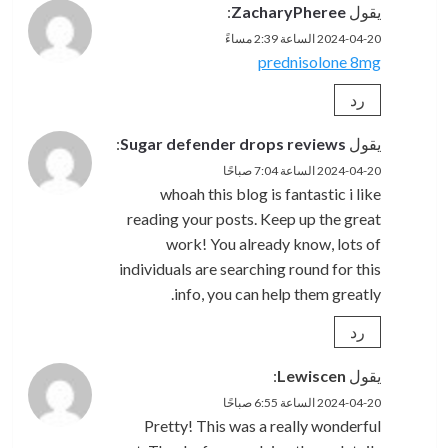
يقول
ZacharyPheree
:
2024-04-20 الساعة 2:39 مساءً
prednisolone 8mg
رد
يقول
Sugar defender drops reviews
:
2024-04-20 الساعة 7:04 صباحًا
whoah this blog is fantastic i like
reading your posts. Keep up the great
work! You already know, lots of
individuals are searching round for this
info, you can help them greatly.
رد
يقول
Lewiscen
:
2024-04-20 الساعة 6:55 صباحًا
Pretty! This was a really wonderful