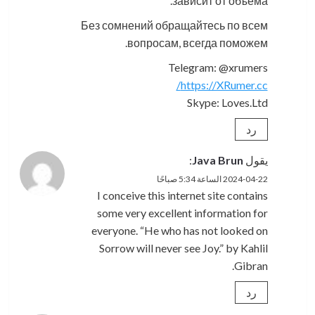
зависит от объема.
Без сомнений обращайтесь по всем
вопросам, всегда поможем.
Telegram: @xrumers
https://XRumer.cc/
Skype: Loves.Ltd
رد
يقول
Java Brun
:
2024-04-22 الساعة 5:34 صباحًا
I conceive this internet site contains
some very excellent information for
everyone. “He who has not looked on
Sorrow will never see Joy.” by Kahlil
Gibran.
رد