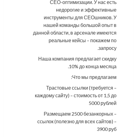
СЕО-оптимизации. У нас есть
недорогие и эффективные
инструменты для СЕОшников. У
нашей команды большой опыт в
данной области, в арсенале имеются
реальные кейсы – покажем по
запросу.
Наша компания предлагает скидку
10% до конца месяца.
Что мы предлагаем:
– Трастовые ссылки (требуется
каждому сайту) – стоимость от 1,5 до
5000 рублей
– Размещаем 2500 безанкорных
ссылок (полезно для всех сайтов) –
3900 руб