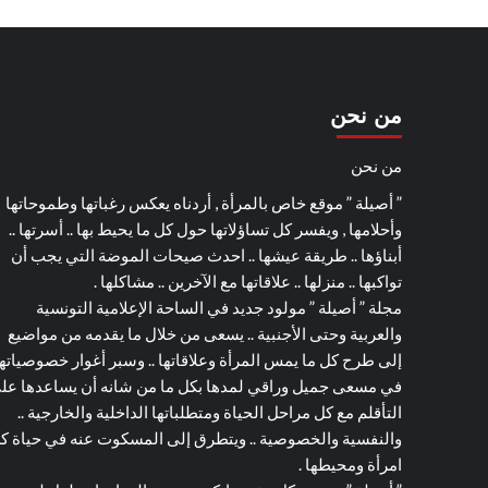
من نحن
من نحن
” أصيلة ” موقع خاص بالمرأة , أردناه يعكس رغباتها وطموحاتها
وأحلامها , ويفسر كل تساؤلاتها حول كل ما يحيط بها .. أسرتها ..
أبناؤها .. طريقة عيشها .. احدث صيحات الموضة التي يجب أن
تواكبها .. منزلها .. علاقاتها مع الآخرين .. مشاكلها .
مجلة ” أصيلة ” مولود جديد في الساحة الإعلامية التونسية
والعربية وحتى الأجنبية .. يسعى من خلال ما يقدمه من مواضيع
إلى طرح كل ما يمس المرأة وعلاقاتها .. وسبر أغوار خصوصياته
في مسعى جميل وراقي لمدها بكل ما من شانه أن يساعدها عل
التأقلم مع كل مراحل الحياة ومتطلباتها الداخلية والخارجية ..
والنفسية والخصوصية .. ويتطرق إلى المسكوت عنه في حياة ك
امرأة ومحيطها .