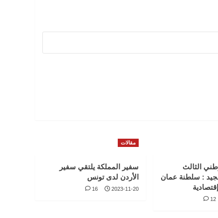
مقالات
طني الثالث
سفير المملكة يلتقي سفير
جيد : سلطنة عمان
الأردن لدى تونس
قتصادية
16
2023-11-20
12