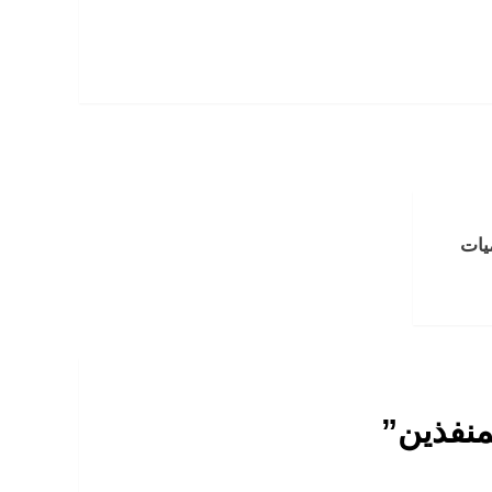
يات
منفذين
”