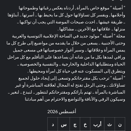
” أصيلة ” موقع خاص بالمرأة , أردناه يعكس رغباتها وطموحاتها
وأحلامها , ويفسر كل تساؤلاتها حول كل ما يحيط بها .. أسرتها .. أبناؤها
.. طريقة عيشها .. احدث صيحات الموضة التي يجب أن تواكبها ..
منزلها .. علاقاتها مع الآخرين .. مشاكلها .
مجلة ” أصيلة ” مولود جديد في الساحة الإعلامية التونسية والعربية
وحتى الأجنبية .. يسعى من خلال ما يقدمه من مواضيع إلى طرح كل ما
يمس المرأة وعلاقاتها .. وسبر أغوار خصوصياتها في مسعى جميل
وراقي لمدها بكل ما من شانه أن يساعدها على التأقلم مع كل مراحل
الحياة ومتطلباتها الداخلية والخارجية .. والنفسية والخصوصية ..
ويتطرق إلى المسكوت عنه في حياة كل امرأة ومحيطها .
” أصيلة ” ترحب بكل مقترحاتكم وتسعى إلى إيجاد حلول لجميع
تساؤلاتك .. وحتى الرجل تفتح له المجال لعلاقته المباشرة أو غير
المباشرة بالمرأة .. تهتم بآرائكم ومقترحاتكم لنتطور .. لنبدع .. لنغير ..
وسيكون الرقي والأناقة والتواضع والاحترام من أهم مبادئنا
أغسطس 2026
ن
ث
أرب
خ
ج
س
د